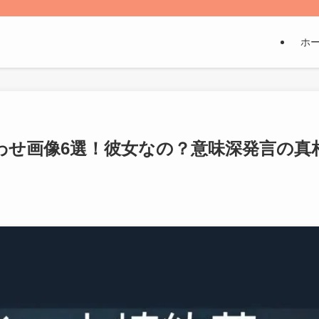
ホ
わせ画像6選！彼女なの？意味深発言の真