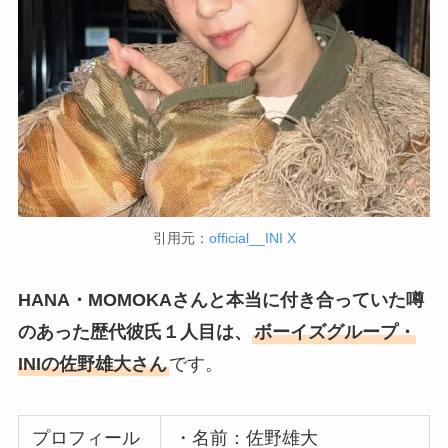
引用元：
official__INI X
HANA・MOMOKAさんと本当に付き合っていた噂
のあった歴代彼氏１人目は、
ボーイズグループ・
INIの佐野雄大さん
です。
プロフィール
・名前：佐野雄大