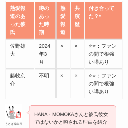
熱愛報
噂の
熱
共
付き合って
道のあ
あっ
愛
演
た？*
った彼
た時
報
歴
氏
期
道
佐野雄
2024
×
×
⭐️⭐️：ファン
大
年3
の間で根強
月
い噂あり
藤牧京
不明
×
×
⭐️⭐️：ファン
介
の間で根強
い噂あり
HANA・MOMOKAさんと彼氏彼女
ではないかと噂される理由を紹介
うさぎ編集長