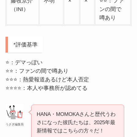
藤牧京介
不明
×
×
⭐️⭐️：ファ
（INI）
ンの間で
噂あり
*評価基準
⭐️：デマっぽい
⭐️⭐️：ファンの間で噂あり
⭐️⭐️⭐️：熱愛報道あるけど本人否定
⭐️⭐️⭐️⭐️：本人や事務所が認めてる
HANA・MOMOKAさんと歴代うわ
さになった彼氏たちは、2025年最
うさぎ編集長
新情報ではこちらの方々だ！