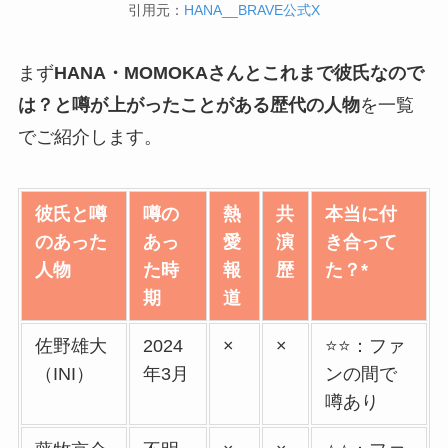
引用元：
HANA__BRAVE公式X
まず
HANA・MOMOKAさんとこれまで彼氏なので
は？と噂が上がったことがある歴代の人物
を一覧
でご紹介します。
彼氏と噂
噂の
熱
共
本当に付
のあった
あっ
愛
演
き合って
人物
た時
報
歴
た？*
期
道
佐野雄大
2024
×
×
⭐️⭐️：ファ
（INI）
年3月
ンの間で
噂あり