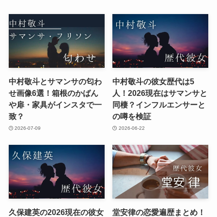
中村敬斗とサマンサの匂わ
中村敬斗の彼女歴代は5
せ画像6選！箱根のかばん
人！2026現在はサマンサと
や扉・家具がインスタで一
同棲？インフルエンサーと
致？
の噂を検証
2026-07-09
2026-06-22
久保建英の2026現在の彼女
堂安律の恋愛遍歴まとめ！