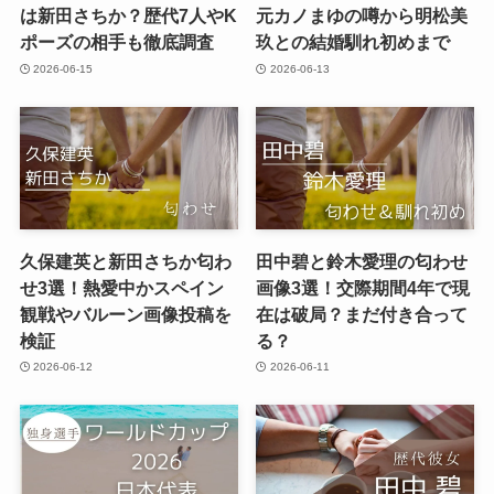
は新田さちか？歴代7人やK
元カノまゆの噂から明松美
ポーズの相手も徹底調査
玖との結婚馴れ初めまで
2026-06-15
2026-06-13
久保建英と新田さちか匂わ
田中碧と鈴木愛理の匂わせ
せ3選！熱愛中かスペイン
画像3選！交際期間4年で現
観戦やバルーン画像投稿を
在は破局？まだ付き合って
検証
る？
2026-06-12
2026-06-11