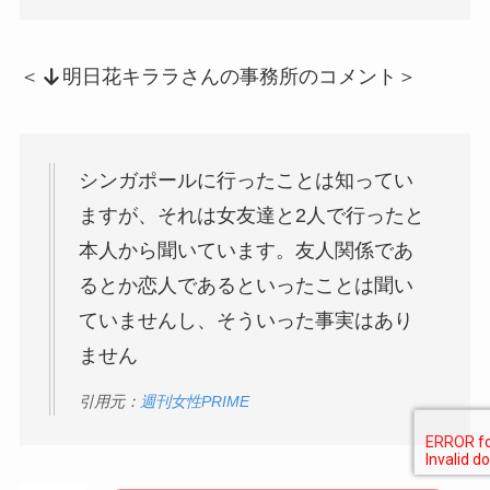
＜
明日花キララさんの事務所のコメント＞
シンガポールに行ったことは知ってい
ますが、それは女友達と2人で行ったと
本人から聞いています。友人関係であ
るとか恋人であるといったことは聞い
ていませんし、そういった事実はあり
ません
引用元：
週刊女性PRIME