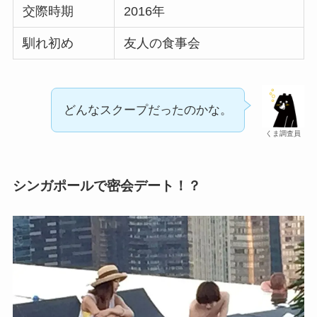
交際時期
2016年
馴れ初め
友人の食事会
どんなスクープだったのかな。
くま調査員
シンガポールで密会デート！？