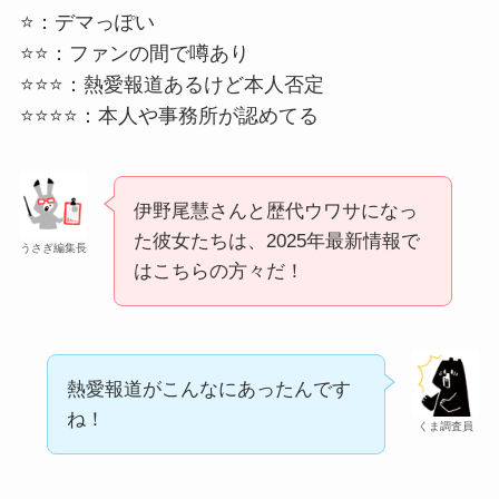
⭐️：デマっぽい
⭐️⭐️：ファンの間で噂あり
⭐️⭐️⭐️：熱愛報道あるけど本人否定
⭐️⭐️⭐️⭐️：本人や事務所が認めてる
伊野尾慧さんと歴代ウワサになっ
た彼女たちは、2025年最新情報で
うさぎ編集長
はこちらの方々だ！
熱愛報道がこんなにあったんです
ね！
くま調査員