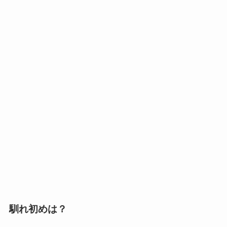
馴れ初めは？