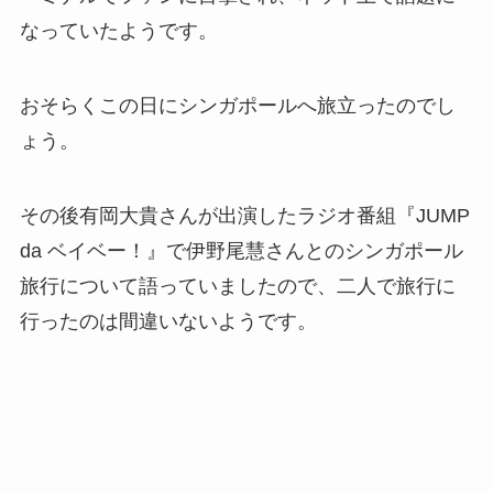
なっていたようです。
おそらくこの日にシンガポールへ旅立ったのでし
ょう。
その後有岡大貴さんが出演したラジオ番組『JUMP
da ベイベー！』で伊野尾慧さんとのシンガポール
旅行について語っていましたので、二人で旅行に
行ったのは間違いないようです。