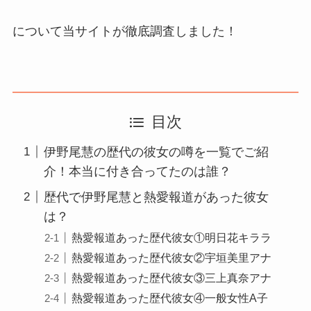
について当サイトが徹底調査しました！
目次
伊野尾慧の歴代の彼女の噂を一覧でご紹
介！本当に付き合ってたのは誰？
歴代で伊野尾慧と熱愛報道があった彼女
は？
熱愛報道あった歴代彼女①明日花キララ
熱愛報道あった歴代彼女②宇垣美里アナ
熱愛報道あった歴代彼女③三上真奈アナ
熱愛報道あった歴代彼女④一般女性A子