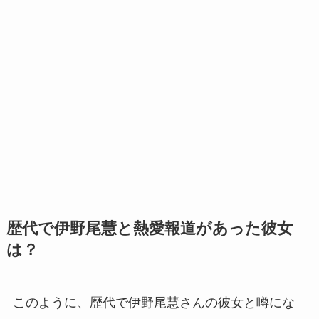
歴代で伊野尾慧と熱愛報道があった彼女
は？
このように、歴代で伊野尾慧さんの彼女と噂にな