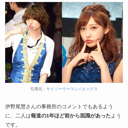
引用元：
サイゾーウーマン
/
エックス
伊野尾慧さんの事務所のコメントでもあるよう
に、二人は
報道の1年ほど前から面識があった
よう
です。