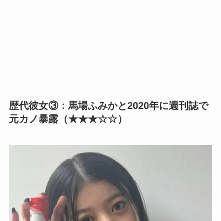
歴代彼女③：馬場ふみかと2020年に週刊誌で
元カノ暴露（★★★☆☆）