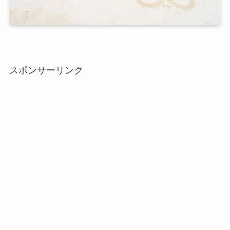
スポンサーリンク