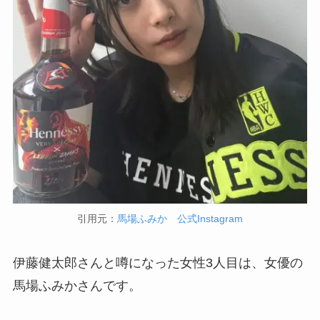
引用元：
馬場ふみか 公式Instagram
伊藤健太郎さんと噂になった女性3人目は、女優の
馬場ふみかさんです。