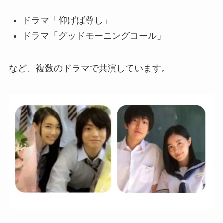
ドラマ「仰げば尊し」
ドラマ「グッドモーニングコール」
など、複数のドラマで共演しています。