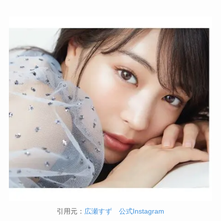
引用元：
広瀬すず 公式Instagram