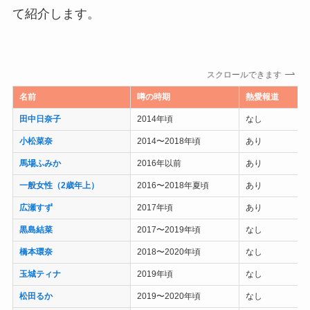
て紹介します。
スクロールできます
名前
噂の時期
熱愛報道
田中日奈子
2014年頃
なし
小松菜奈
2014〜2018年頃
あり
馬場ふみか
2016年以前
あり
一般女性（2歳年上）
2016〜2018年夏頃
あり
広瀬すず
2017年頃
あり
黒島結菜
2017〜2019年頃
なし
橋本環奈
2018〜2020年頃
なし
玉城ティナ
2019年頃
なし
松田るか
2019〜2020年頃
なし