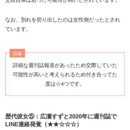
なお、別れを切り出したのは女性側だったとされ
ています。
結論
詳細な週刊誌報道があったため交際していた
可能性が高いと考えられるため付き合ってた
度は☆4つです。
歴代彼女⑤：広瀬すずと2020年に週刊誌で
LINE連絡発覚（★★☆☆☆）