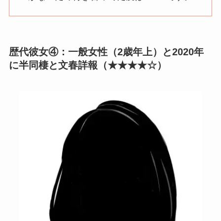
歴代彼女④：一般女性（2歳年上）と2020年
に半同棲と文春詳報（★★★★☆）