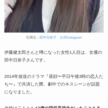
引用元：
田中日奈子 公式Instagram
伊藤健太郎さんと噂になった女性1人目は、女優の
田中日奈子さんです。
2014年放送のドラマ『昼顔〜平日午後3時の恋人た
ち〜』で共演した際、劇中でのキスシーンが話題
になりました。