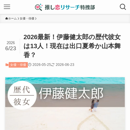
ホーム
女優・俳優
2026最新！伊藤健太郎の歴代彼女
2026
は13人！現在は出口夏希か山本舞
6/23
香？
2026-05-25
2026-06-23
女優・俳優