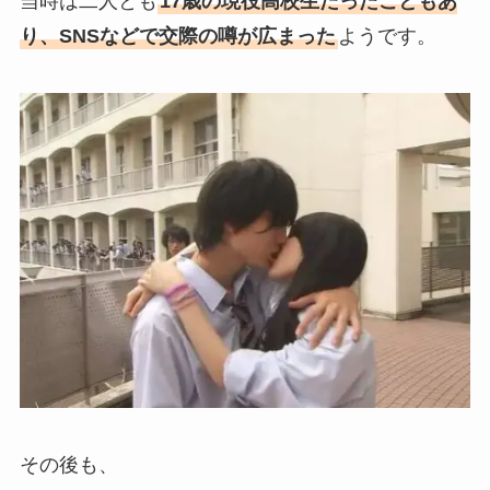
当時は二人とも
17歳の現役高校生だったこともあ
り、SNSなどで交際の噂が広まった
ようです。
その後も、