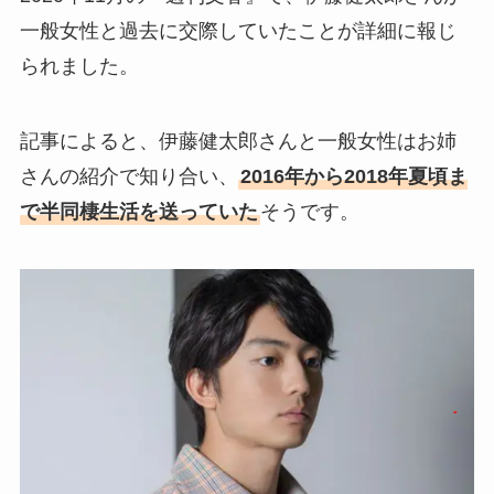
一般女性と過去に交際していたことが詳細に報じ
られました。
記事によると、伊藤健太郎さんと一般女性はお姉
さんの紹介で知り合い、
2016年から2018年夏頃ま
で半同棲生活を送っていた
そうです。