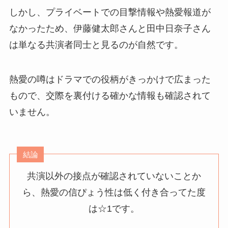
しかし、プライベートでの目撃情報や熱愛報道が
なかったため、伊藤健太郎さんと田中日奈子さん
は単なる共演者同士と見るのが自然です。
熱愛の噂はドラマでの役柄がきっかけで広まった
もので、交際を裏付ける確かな情報も確認されて
いません。
結論
共演以外の接点が確認されていないことか
ら、熱愛の信ぴょう性は低く付き合ってた度
は☆1です。