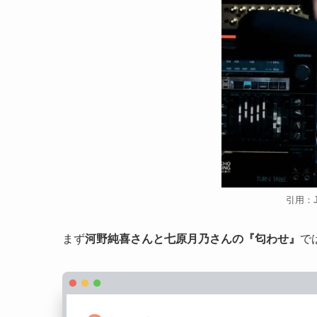
引用：
まず
河野純喜さんと七原月乃さんの『匂わせ』
で