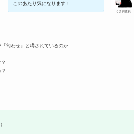
このあたり気になります！
くま調査員
が『匂わせ』と噂されているのか
は？
の？
版）