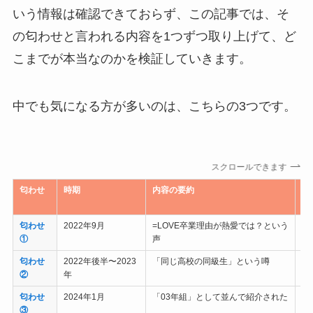
いう情報は確認できておらず、この記事では、そ
の匂わせと言われる内容を1つずつ取り上げて、ど
こまでが本当なのかを検証していきます。
中でも気になる方が多いのは、こちらの3つです。
スクロールできます
匂わせ
時期
内容の要約
信
性
匂わせ
2022年9月
=LOVE卒業理由が熱愛では？という
低
①
声
匂わせ
2022年後半〜2023
「同じ高校の同級生」という噂
低
②
年
匂わせ
2024年1月
「03年組」として並んで紹介された
低
③