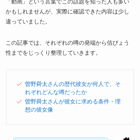
「動画」という言葉でこの話題を知った人も多い
かもしれませんが、実際に確認できた内容は少し
違っていました。
この記事では、それぞれの噂の発端から信ぴょう
性までをじっくり整理していきます。
曽野舜太さんの歴代彼女が何人で、そ
れぞれどんな噂だったか
曽野舜太さんが彼女に求める条件・理
想の彼女像