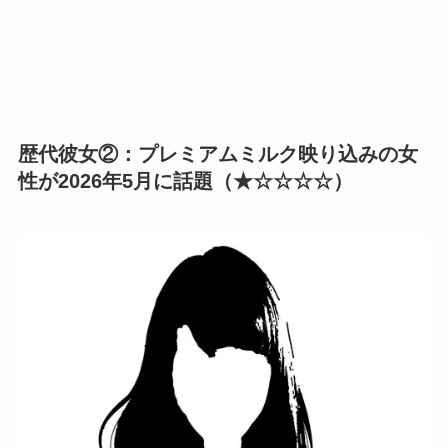
歴代彼女②：プレミアムミルク映り込みの女
性が2026年5月に話題（★☆☆☆☆）