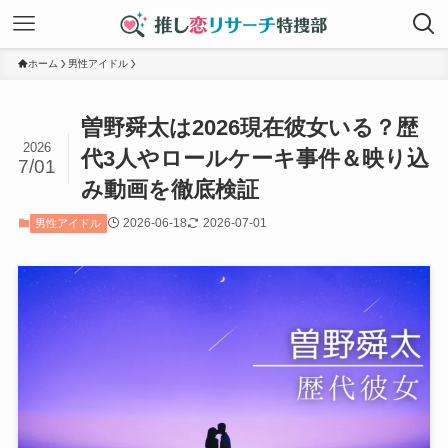
ホーム
男性アイドル
曽野舜太は2026現在彼女いる？歴
2026
代3人やロールケーキ事件＆映り込
7/01
み動画を徹底検証
2026-06-18
2026-07-01
男性アイドル