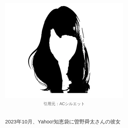
引用元：ACシルエット
2023年10月、Yahoo!知恵袋に曽野舜太さんの彼女