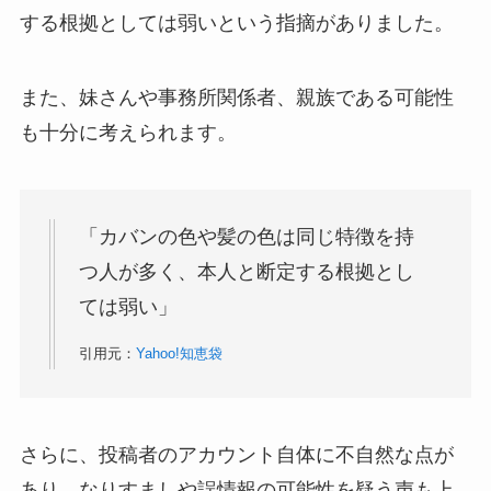
する根拠としては弱いという指摘がありました。
また、妹さんや事務所関係者、親族である可能性
も十分に考えられます。
「カバンの色や髪の色は同じ特徴を持
つ人が多く、本人と断定する根拠とし
ては弱い」
引用元：
Yahoo!知恵袋
さらに、投稿者のアカウント自体に不自然な点が
あり、なりすましや誤情報の可能性を疑う声も上