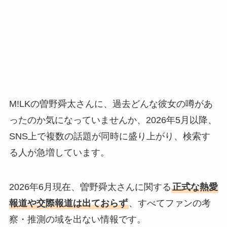
M!LKの曽野舜太さんに、過去どんな彼女の噂があ
ったのか気になっていませんか、2026年5月以降、
SNS上で複数の話題が同時に盛り上がり、検索す
る人が急増しています。
2026年6月現在、曽野舜太さんに関する
正式な熱愛
報道や交際報道は出ておらず
、すべてファンの考
察・推測の域を出ない情報です。