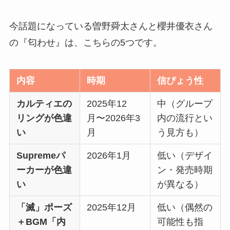
今話題になっている曽野舜太さんと櫻井優衣さん
の『匂わせ』は、こちらの5つです。
内容
時期
信ぴょう性
カルティエの
2025年12
中（グループ
リングが色違
月〜2026年3
内の流行とい
い
月
う見方も）
Supremeパ
2026年1月
低い（デザイ
ーカーが色違
ン・発売時期
い
が異なる）
「滅」ポーズ
2025年12月
低い（偶然の
＋BGM「内
可能性も指