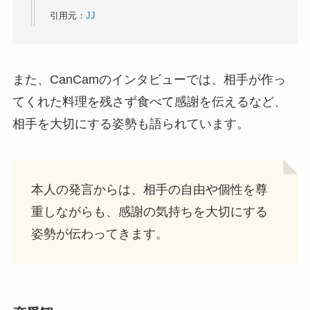
引用元：
JJ
また、CanCamのインタビューでは、相手が作っ
てくれた料理を残さず食べて感謝を伝えるなど、
相手を大切にする姿勢も語られています。
本人の発言からは、相手の自由や個性を尊
重しながらも、感謝の気持ちを大切にする
姿勢が伝わってきます。