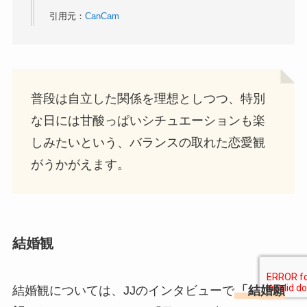
引用元：
CanCam
普段は自立した関係を理想としつつ、特別
な日には甘酸っぱいシチュエーションも楽
しみたいという、バランスの取れた恋愛観
がうかがえます。
結婚観
結婚観については、JJのインタビューで
「結婚願